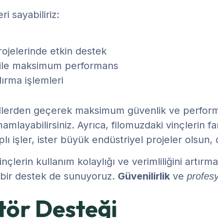
i sayabiliriz:
rojelerinde etkin destek
da bile maksimum performans
dırma işlemleri
rollerden geçerek maksimum güvenlik ve perfor
amlayabilirsiniz. Ayrıca, filomuzdaki vinçlerin f
lı işler, ister büyük endüstriyel projeler olsun,
nçlerin kullanım kolaylığı ve verimliliğini artırma
i bir destek de sunuyoruz.
Güvenilirlik
ve
profesy
tör Desteği