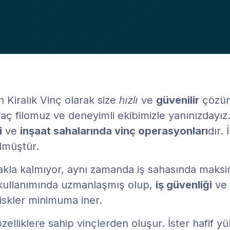
 Kiralık Vinç olarak size
ve
güvenilir
çözüml
hızlı
raç filomuz ve deneyimli ekibimizle yanınızdayız
i
ve
inşaat sahalarında vinç operasyonları
dır.
ülmüştür.
kla kalmıyor, aynı zamanda iş sahasında maksim
 kullanımında uzmanlaşmış olup,
iş güvenliği
ve
riskler minimuma iner.
zelliklere sahip vinçlerden oluşur. İster hafif yü