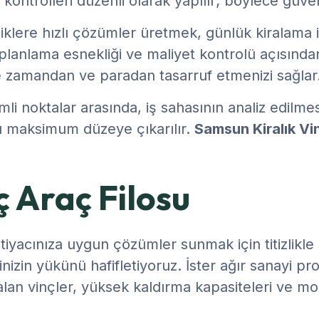
 kontrolleri düzenli olarak yapılır; böylece güv
kliklere hızlı çözümler üretmek, günlük kiralama 
u da planlama esnekliği ve maliyet kontrolü açısın
de zamandan ve paradan tasarruf etmenizi sağlar
mli noktalar arasında, iş sahasının analiz edilm
sı maksimum düzeye çıkarılır.
Samsun Kiralık Vi
 Araç Filosu
htiyacınıza uygun çözümler sunmak için titizlikle 
nizin yükünü hafifletiyoruz. İster ağır sanayi proje
 vinçler, yüksek kaldırma kapasiteleri ve moder