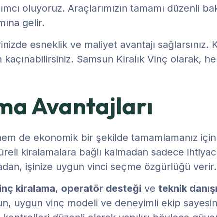
dımcı oluyoruz. Araçlarımızın tamamı düzenli ba
ına gelir.
nizde esneklik ve maliyet avantajı sağlarsınız. Kı
 kaçınabilirsiniz. Samsun Kiralık Vinç olarak, her
ma Avantajları
ı hem de ekonomik bir şekilde tamamlamanız için 
üreli kiralamalara bağlı kalmadan sadece ihtiya
madan, işinize uygun vinci seçme özgürlüğü verir.
vinç kiralama
,
operatör desteği
ve
teknik danış
lsun, uygun vinç modeli ve deneyimli ekip sayesin