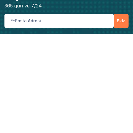
365 gün ve 7/24
Ekle
Müşteri Hizmetleri
İster yeni bir hizmet talebi, ister teknik destek
ihtiyacı olsun, bize telefon, e-posta veya iletişim
formu üzerinden kolayca ulaşabilirsiniz.
Sizi Arayalım