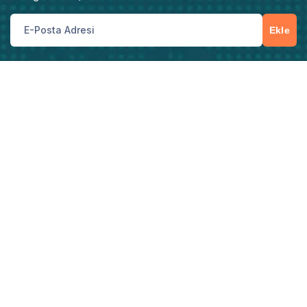
Ekle
Müşteri Hizmetleri
İster yeni bir hizmet talebi, ister teknik destek
ihtiyacı olsun, bize telefon, e-posta veya iletişim
formu üzerinden kolayca ulaşabilirsiniz.
Sizi Arayalım