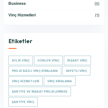
Business
(5)
Vinç Hizmetleri
(1)
Etiketler
AYLIK VINÇ
GÜNLÜK VINÇ
INŞAAT VINÇ
PROJE BAZLI VINÇ KIRALAMA
SEPETLI VINÇ
VINÇ HIZMETLERI
VINÇ KIRALAMA
ŞANTIYE VE İNŞAAT PROJELERINDE
ŞANTIYE VINÇ